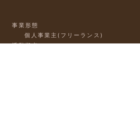
事業形態
個人事業主(フリーランス)
活動拠点
富山県/長野県
営業時間
平日 10:00-18:00
業務内容
Webシステム開発
組み込みシステム開発
Webサイト制作
カフェ運営